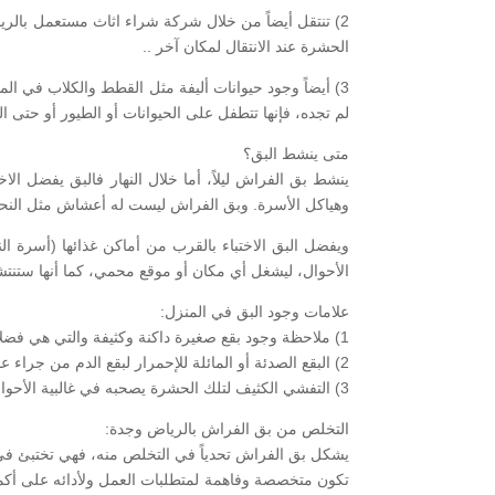
2) تنتقل أيضاً من خلال شركة شراء اثاث مستعمل بالر
الحشرة عند الانتقال لمكان آخر ..
3) أيضاً وجود حيوانات أليفة مثل القطط والكلاب في ال
لم تجده، فإنها تتطفل على الحيوانات أو الطيور أو حتى ا
متى ينشط البق؟
ينشط بق الفراش ليلاً، أما خلال النهار فالبق يفضل ال
وهياكل الأسرة. وبق الفراش ليست له أعشاش مثل النحل أو
الأحوال، ليشغل أي مكان أو موقع محمي، كما أنها ستنتش
علامات وجود البق في المنزل:
1) ملاحظة وجود بقع صغيرة داكنة وكثيفة والتي هي فضلات البق الجافة، إضافة إلى البويضات وقشور البويضات والقشور المنسلخة من الحوريات الناضجة والحشرات ذاتها بالطبع.
2) البقع الصدئة أو المائلة للإحمرار لبقع الدم من جراء عض البق على الملاءات أو المراتب.
3) التفشي الكثيف لتلك الحشرة يصحبه في غالبية الأحوال رائحة مميزة تنبع من أماكن تجمع الحشرات، إلا أن تلك الرائحة ليست واضحة دائماً.
التخلص من بق الفراش بالرياض وجدة:
يشكل بق الفراش تحدياً في التخلص منه، فهي تختبئ في ا
تكون متخصصة وفاهمة لمتطلبات العمل ولأدائه على أك