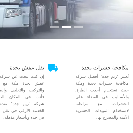

مكافحة حشرات بجدة
نقل عفش بجدة
تُعتبر “ريم جدة” أفضل شركة
إن كنت تبحث عن شركة 
مكافحة حشرات بجدة ومكة
عفش بجدة مكة مع ا
حيث نستخدم أحدث الطرق
والتركيب والتغليف والض
والأساليب في القضاء على
فأنت في المكان الصح
الحشرات، مع مراعاتنا
شركة “ريم جدة” تقدم
لاستخدام المبيدات الحشرية
الخدمة الأرقى في نقل ال
الآمنة والمصرح بها.
في جدة وبأسعار مذهلة.