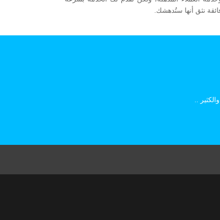
ائقة نثق أنها ستُدهشك.
لكثير ..