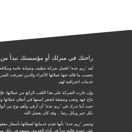
راحتك في منزلك أو مؤسستك تبدأ من 
تُعد “ريم جدة” افضل شركة تنظيف وصيانة عامة ومكا
بحسب ما قاله عنها عملائها الأعزاء والذين تشرفت الشرك
خدمات احترافية لهم.
وإن حازت الشركة على هذا اللقب الرائع من عملائها، فإ
نتاج جهد وتعب ومشقة لتحفر اسمها في أذهان عملائها وتجع
حيث أننا ندرك في “ريم جدة” أن أرقى وأهم نوع من أنواع
بكل خير وبكل رضا .. وقد كان بفضل الله ..
وتتميز “ريم جدة” بأنها تقدم خدماتها لعملائها بأسعار معق
على جودة عالية جداً في أداء الخدمة، متتبعة في ذلك منهج