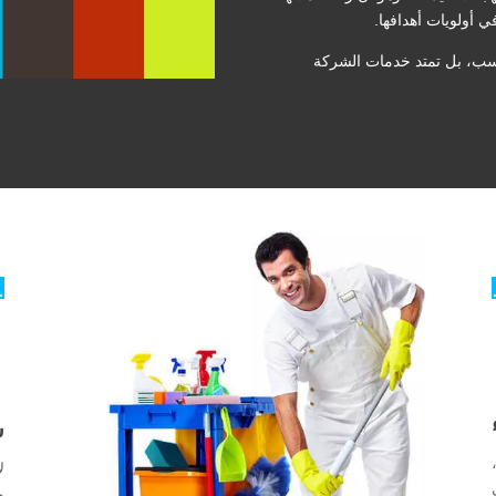
ي أولويات أهدافها.
حسب، بل تمتد خدمات الشركة

س
ل
و